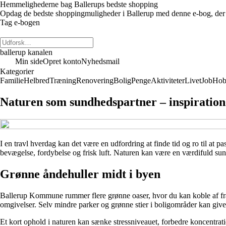
Hemmelighederne bag Ballerups bedste shopping
Opdag de bedste shoppingmuligheder i Ballerup med denne e-bog, der dækk
Tag e-bogen
ballerup kanalen
Min side
Opret konto
Nyhedsmail
Kategorier
Familie
Helbred
Træning
Renovering
Bolig
Penge
Aktiviteter
Livet
Job
Hob
Naturen som sundhedspartner – inspiration 
I en travl hverdag kan det være en udfordring at finde tid og ro til at pa
bevægelse, fordybelse og frisk luft. Naturen kan være en værdifuld sund
Grønne åndehuller midt i byen
Ballerup Kommune rummer flere grønne oaser, hvor du kan koble af fr
omgivelser. Selv mindre parker og grønne stier i boligområder kan give
Et kort ophold i naturen kan sænke stressniveauet, forbedre koncentrat