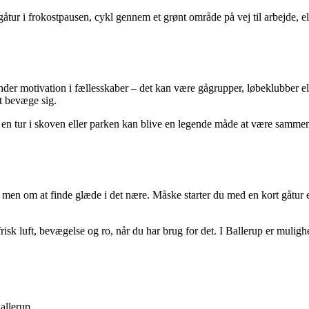
kort gåtur i frokostpausen, cykl gennem et grønt område på vej til arbejd
er motivation i fællesskaber – det kan være gågrupper, løbeklubber eller
at bevæge sig.
en tur i skoven eller parken kan blive en legende måde at være sammen p
men om at finde glæde i det nære. Måske starter du med en kort gåtur ef
isk luft, bevægelse og ro, når du har brug for det. I Ballerup er mulig
allerup