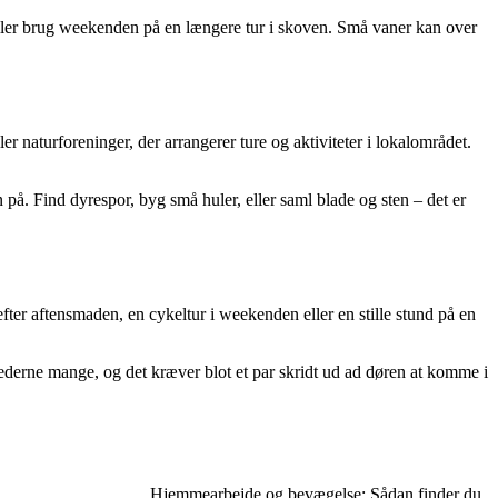
e, eller brug weekenden på en længere tur i skoven. Små vaner kan over
 naturforeninger, der arrangerer ture og aktiviteter i lokalområdet.
å. Find dyrespor, byg små huler, eller saml blade og sten – det er
ter aftensmaden, en cykeltur i weekenden eller en stille stund på en
hederne mange, og det kræver blot et par skridt ud ad døren at komme i
Hjemmearbejde og bevægelse: Sådan finder du