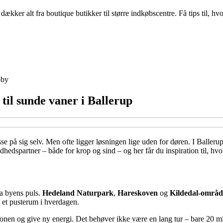
er alt fra boutique butikker til større indkøbscentre. Få tips til, hvo
by
til sunde vaner i Ballerup
sse på sig selv. Men ofte ligger løsningen lige uden for døren. I Ballerup
hedspartner – både for krop og sind – og her får du inspiration til, hv
a byens puls.
Hedeland Naturpark
,
Hareskoven
og
Kildedal-områd
 et pusterum i hverdagen.
ionen og give ny energi. Det behøver ikke være en lang tur – bare 20 mi