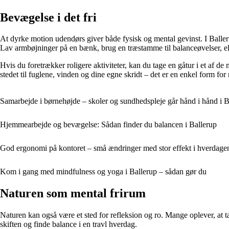
Bevægelse i det fri
At dyrke motion udendørs giver både fysisk og mental gevinst. I Baller
Lav armbøjninger på en bænk, brug en træstamme til balanceøvelser, ell
Hvis du foretrækker roligere aktiviteter, kan du tage en gåtur i et af
stedet til fuglene, vinden og dine egne skridt – det er en enkel form fo
Samarbejde i børnehøjde – skoler og sundhedspleje går hånd i hånd i B
Hjemmearbejde og bevægelse: Sådan finder du balancen i Ballerup
God ergonomi på kontoret – små ændringer med stor effekt i hverdage
Kom i gang med mindfulness og yoga i Ballerup – sådan gør du
Naturen som mental frirum
Naturen kan også være et sted for refleksion og ro. Mange oplever, at t
skiften og finde balance i en travl hverdag.