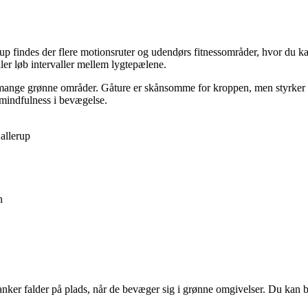
up findes der flere motionsruter og udendørs fitnessområder, hvor du k
er løb intervaller mellem lygtepælene.
 de mange grønne områder. Gåture er skånsomme for kroppen, men styrker
r mindfulness i bevægelse.
allerup
n
anker falder på plads, når de bevæger sig i grønne omgivelser. Du kan br