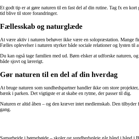
Et godt tip er at gøre naturen til en fast del af din rutine. Tag fx en 
tid blive til store forandringer.
Fællesskab og naturglæde
At være aktiv i naturen behøver ikke være en solopræstation. Mange find
Fælles oplevelser i naturen styrker både sociale relationer og lysten til 
Du kan også tage familien med ud. Børn elsker at udforske naturen, og 
både sjovt og lærerigt.
Gør naturen til en del af din hverdag
At bruge naturen som sundhedspartner handler ikke om store projekter, 
bænk i parken. Det vigtigste er at skabe en rytme, der passer til dig.
Naturen er altid åben – og den kræver intet medlemskab. Den tilbyder fr
gang.
Samarbejde i børnehøjde – skoler og sundhedspleje går hånd i hånd i B