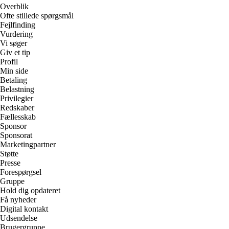
Overblik
Ofte stillede spørgsmål
Fejlfinding
Vurdering
Vi søger
Giv et tip
Profil
Min side
Betaling
Belastning
Privilegier
Redskaber
Fællesskab
Sponsor
Sponsorat
Marketingpartner
Støtte
Presse
Forespørgsel
Gruppe
Hold dig opdateret
Få nyheder
Digital kontakt
Udsendelse
Brugergruppe