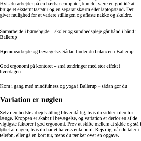
Hvis du arbejder på en bærbar computer, kan det være en god idé at
bruge et eksternt tastatur og en separat skærm eller laptopstand. Det
giver mulighed for at variere stillingen og aflaste nakke og skuldre.
Samarbejde i børnehøjde – skoler og sundhedspleje går hånd i hånd i
Ballerup
Hjemmearbejde og bevægelse: Sådan finder du balancen i Ballerup
God ergonomi på kontoret – små ændringer med stor effekt i
hverdagen
Kom i gang med mindfulness og yoga i Ballerup – sådan gør du
Variation er nøglen
Selv den bedste arbejdsstilling bliver dårlig, hvis du sidder i den for
længe. Kroppen er skabt til bevægelse, og variation er derfor en af de
vigtigste faktorer i god ergonomi. Prøv at skifte mellem at sidde og stå i
løbet af dagen, hvis du har et hæve-sænkebord. Rejs dig, når du taler i
telefon, eller gå en kort tur, mens du tænker over en opgave.