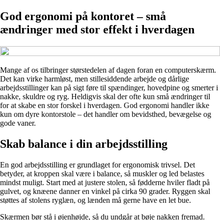
God ergonomi på kontoret – små
ændringer med stor effekt i hverdagen
Mange af os tilbringer størstedelen af dagen foran en computerskærm.
Det kan virke harmløst, men stillesiddende arbejde og dårlige
arbejdsstillinger kan på sigt føre til spændinger, hovedpine og smerter i
nakke, skuldre og ryg. Heldigvis skal der ofte kun små ændringer til
for at skabe en stor forskel i hverdagen. God ergonomi handler ikke
kun om dyre kontorstole – det handler om bevidsthed, bevægelse og
gode vaner.
Skab balance i din arbejdsstilling
En god arbejdsstilling er grundlaget for ergonomisk trivsel. Det
betyder, at kroppen skal være i balance, så muskler og led belastes
mindst muligt. Start med at justere stolen, så fødderne hviler fladt på
gulvet, og knæene danner en vinkel på cirka 90 grader. Ryggen skal
støttes af stolens ryglæn, og lænden må gerne have en let bue.
Skærmen bør stå i øjenhøjde, så du undgår at bøje nakken fremad.