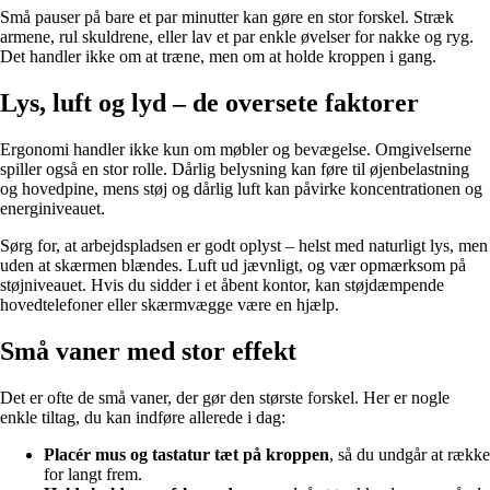
Små pauser på bare et par minutter kan gøre en stor forskel. Stræk
armene, rul skuldrene, eller lav et par enkle øvelser for nakke og ryg.
Det handler ikke om at træne, men om at holde kroppen i gang.
Lys, luft og lyd – de oversete faktorer
Ergonomi handler ikke kun om møbler og bevægelse. Omgivelserne
spiller også en stor rolle. Dårlig belysning kan føre til øjenbelastning
og hovedpine, mens støj og dårlig luft kan påvirke koncentrationen og
energiniveauet.
Sørg for, at arbejdspladsen er godt oplyst – helst med naturligt lys, men
uden at skærmen blændes. Luft ud jævnligt, og vær opmærksom på
støjniveauet. Hvis du sidder i et åbent kontor, kan støjdæmpende
hovedtelefoner eller skærmvægge være en hjælp.
Små vaner med stor effekt
Det er ofte de små vaner, der gør den største forskel. Her er nogle
enkle tiltag, du kan indføre allerede i dag:
Placér mus og tastatur tæt på kroppen
, så du undgår at række
for langt frem.