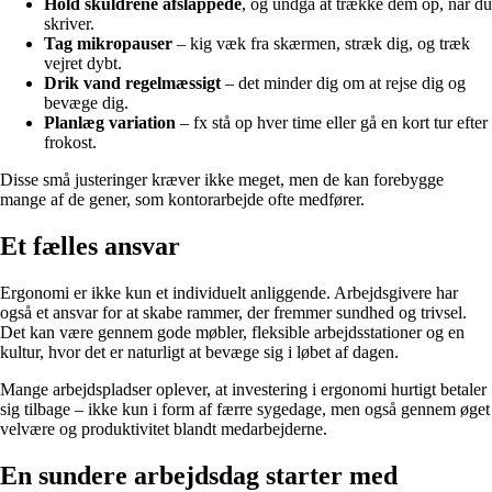
Hold skuldrene afslappede
, og undgå at trække dem op, når du
skriver.
Tag mikropauser
– kig væk fra skærmen, stræk dig, og træk
vejret dybt.
Drik vand regelmæssigt
– det minder dig om at rejse dig og
bevæge dig.
Planlæg variation
– fx stå op hver time eller gå en kort tur efter
frokost.
Disse små justeringer kræver ikke meget, men de kan forebygge
mange af de gener, som kontorarbejde ofte medfører.
Et fælles ansvar
Ergonomi er ikke kun et individuelt anliggende. Arbejdsgivere har
også et ansvar for at skabe rammer, der fremmer sundhed og trivsel.
Det kan være gennem gode møbler, fleksible arbejdsstationer og en
kultur, hvor det er naturligt at bevæge sig i løbet af dagen.
Mange arbejdspladser oplever, at investering i ergonomi hurtigt betaler
sig tilbage – ikke kun i form af færre sygedage, men også gennem øget
velvære og produktivitet blandt medarbejderne.
En sundere arbejdsdag starter med