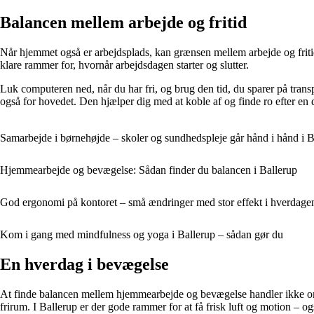
Balancen mellem arbejde og fritid
Når hjemmet også er arbejdsplads, kan grænsen mellem arbejde og fritid
klare rammer for, hvornår arbejdsdagen starter og slutter.
Luk computeren ned, når du har fri, og brug den tid, du sparer på trans
også for hovedet. Den hjælper dig med at koble af og finde ro efter en
Samarbejde i børnehøjde – skoler og sundhedspleje går hånd i hånd i B
Hjemmearbejde og bevægelse: Sådan finder du balancen i Ballerup
God ergonomi på kontoret – små ændringer med stor effekt i hverdage
Kom i gang med mindfulness og yoga i Ballerup – sådan gør du
En hverdag i bevægelse
At finde balancen mellem hjemmearbejde og bevægelse handler ikke om s
frirum. I Ballerup er der gode rammer for at få frisk luft og motion – og