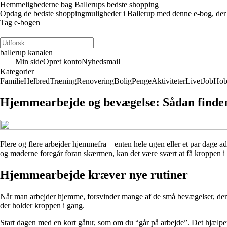
Hemmelighederne bag Ballerups bedste shopping
Opdag de bedste shoppingmuligheder i Ballerup med denne e-bog, der dækk
Tag e-bogen
ballerup kanalen
Min side
Opret konto
Nyhedsmail
Kategorier
Familie
Helbred
Træning
Renovering
Bolig
Penge
Aktiviteter
Livet
Job
Hob
Hjemmearbejde og bevægelse: Sådan finder
Flere og flere arbejder hjemmefra – enten hele ugen eller et par dage ad
og møderne foregår foran skærmen, kan det være svært at få kroppen i 
Hjemmearbejde kræver nye rutiner
Når man arbejder hjemme, forsvinder mange af de små bevægelser, der norm
der holder kroppen i gang.
Start dagen med en kort gåtur, som om du “går på arbejde”. Det hjælper