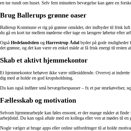
en tur rundt om huset. Selv fem minutters bevægelse kan gøre en forske
Brug Ballerups grønne oaser
Ballerup Kommune er rig på grønne områder, der indbyder til frisk luf
du gå en kort tur mellem møderne eller tage en længere løbetur efter arb
Også
Hedelandstien
og
Harrestrup Ådal
byder på gode muligheder fo
det grønne, og det kan være en enkel måde at få frisk energi til resten a
Skab et aktivt hjemmekontor
Et hjemmekontor behøver ikke være stillesiddende. Overvej at indrette 
dig med at holde en god kropsholdning.
Du kan også indføre små bevægelsespauser – fx et par strækøvelser, squa
Fællesskab og motivation
Selvom hjemmearbejde kan føles ensomt, er der mange måder at finde fæl
arbejdstid. Du kan også aftale med en kollega eller ven at mødes til en gå
Nogle vælger at bruge apps eller online udfordringer til at holde motiv