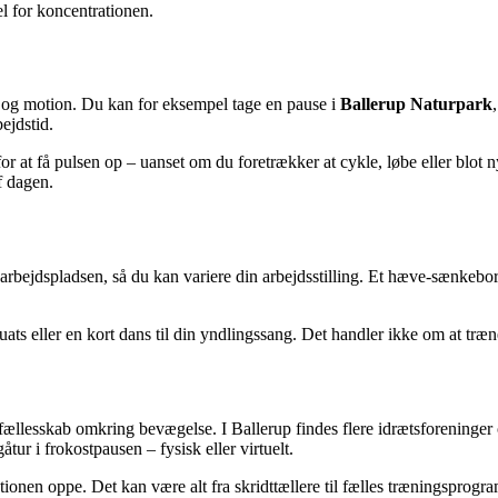
l for koncentrationen.
t og motion. Du kan for eksempel tage en pause i
Ballerup Naturpark
ejdstid.
r at få pulsen op – uanset om du foretrækker at cykle, løbe eller blot 
f dagen.
arbejdspladsen, så du kan variere din arbejdsstilling. Et hæve-sænkebor
ts eller en kort dans til din yndlingssang. Det handler ikke om at træn
lesskab omkring bevægelse. I Ballerup findes flere idrætsforeninger og 
tur i frokostpausen – fysisk eller virtuelt.
ationen oppe. Det kan være alt fra skridttællere til fælles træningspro