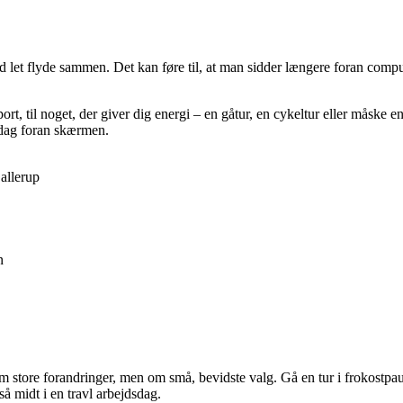
 let flyde sammen. Det kan føre til, at man sidder længere foran comput
port, til noget, der giver dig energi – en gåtur, en cykeltur eller måsk
 dag foran skærmen.
allerup
n
tore forandringer, men om små, bevidste valg. Gå en tur i frokostpaus
så midt i en travl arbejdsdag.