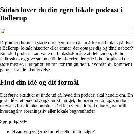
Sådan laver du din egen lokale podcast i
Ballerup
Drømmer du om at starte din egen podcast – måske med fokus på livet
i Ballerup, lokale historier eller emner, der optager dig og dine naboer?
En lokal podcast kan være en fantastisk måde at dele viden, skabe
fællesskab og give stemme til de historier, der ofte ikke får plads i de
store medier. Her får du en trin-for-trin guide til, hvordan du kommer i
gang – fra idé til udgivelse.
Find din idé og dit formål
Det første skridt er at finde ud af, hvad din podcast skal handle om. En
god idé er at tage udgangspunkt i noget, du brænder for, og som har
relevans for dit lokalområde. Det kan være alt fra kultur og natur til
hverdagsliv, foreningsliv eller lokale begivenheder.
Spørg dig selv:
Hvad vil jeg gerne fortælle eller undersøge?