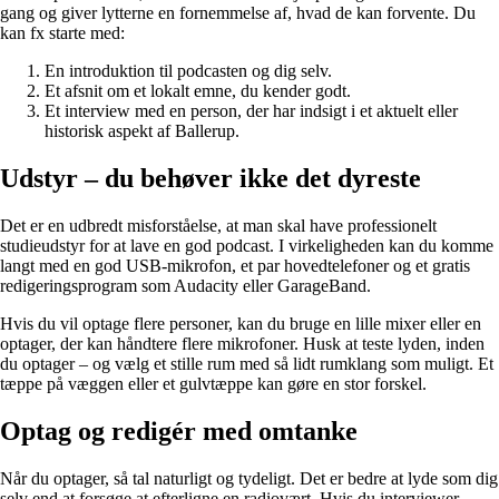
gang og giver lytterne en fornemmelse af, hvad de kan forvente. Du
kan fx starte med:
En introduktion til podcasten og dig selv.
Et afsnit om et lokalt emne, du kender godt.
Et interview med en person, der har indsigt i et aktuelt eller
historisk aspekt af Ballerup.
Udstyr – du behøver ikke det dyreste
Det er en udbredt misforståelse, at man skal have professionelt
studieudstyr for at lave en god podcast. I virkeligheden kan du komme
langt med en god USB-mikrofon, et par hovedtelefoner og et gratis
redigeringsprogram som Audacity eller GarageBand.
Hvis du vil optage flere personer, kan du bruge en lille mixer eller en
optager, der kan håndtere flere mikrofoner. Husk at teste lyden, inden
du optager – og vælg et stille rum med så lidt rumklang som muligt. Et
tæppe på væggen eller et gulvtæppe kan gøre en stor forskel.
Optag og redigér med omtanke
Når du optager, så tal naturligt og tydeligt. Det er bedre at lyde som dig
selv end at forsøge at efterligne en radiovært. Hvis du interviewer