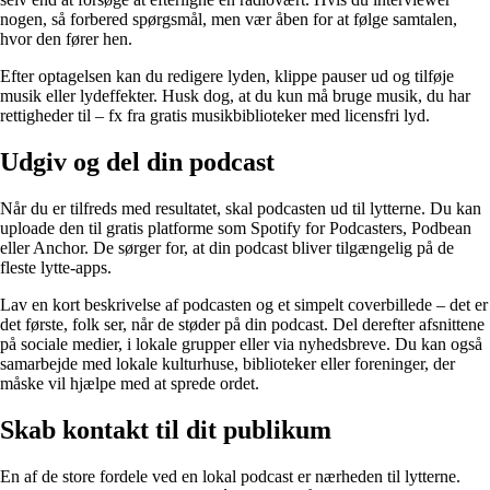
nogen, så forbered spørgsmål, men vær åben for at følge samtalen,
hvor den fører hen.
Efter optagelsen kan du redigere lyden, klippe pauser ud og tilføje
musik eller lydeffekter. Husk dog, at du kun må bruge musik, du har
rettigheder til – fx fra gratis musikbiblioteker med licensfri lyd.
Udgiv og del din podcast
Når du er tilfreds med resultatet, skal podcasten ud til lytterne. Du kan
uploade den til gratis platforme som Spotify for Podcasters, Podbean
eller Anchor. De sørger for, at din podcast bliver tilgængelig på de
fleste lytte-apps.
Lav en kort beskrivelse af podcasten og et simpelt coverbillede – det er
det første, folk ser, når de støder på din podcast. Del derefter afsnittene
på sociale medier, i lokale grupper eller via nyhedsbreve. Du kan også
samarbejde med lokale kulturhuse, biblioteker eller foreninger, der
måske vil hjælpe med at sprede ordet.
Skab kontakt til dit publikum
En af de store fordele ved en lokal podcast er nærheden til lytterne.