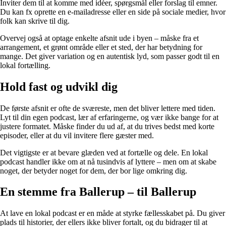
Inviter dem til at komme med idéer, spørgsmål eller forslag til emner.
Du kan fx oprette en e-mailadresse eller en side på sociale medier, hvor
folk kan skrive til dig.
Overvej også at optage enkelte afsnit ude i byen – måske fra et
arrangement, et grønt område eller et sted, der har betydning for
mange. Det giver variation og en autentisk lyd, som passer godt til en
lokal fortælling.
Hold fast og udvikl dig
De første afsnit er ofte de sværeste, men det bliver lettere med tiden.
Lyt til din egen podcast, lær af erfaringerne, og vær ikke bange for at
justere formatet. Måske finder du ud af, at du trives bedst med korte
episoder, eller at du vil invitere flere gæster med.
Det vigtigste er at bevare glæden ved at fortælle og dele. En lokal
podcast handler ikke om at nå tusindvis af lyttere – men om at skabe
noget, der betyder noget for dem, der bor lige omkring dig.
En stemme fra Ballerup – til Ballerup
At lave en lokal podcast er en måde at styrke fællesskabet på. Du giver
plads til historier, der ellers ikke bliver fortalt, og du bidrager til at