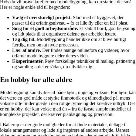
Hvis du vil prøve kræfter med modelbygning, kan du starte i det små.
Her er nogle enkle råd til begyndere:
Vælg et overskueligt projekt.
Start med et byggesæt, der
passer til dit erfaringsniveau – fx et lille fly eller en bil i plast.
Sørg for et godt arbejdsområde.
Et stabilt bord, god belysning
og lidt plads til at organisere delene gør arbejdet lettere.
Tag dig tid.
Modelbygning handler ikke om at blive hurtigt
færdig, men om at nyde processen.
Lær af andre.
Der findes mange onlinefora og videoer, hvor
erfarne modelbyggere deler deres viden.
Eksperimentér.
Prøv forskellige teknikker til maling, patinering
og samling – det er sådan, du udvikler dig.
En hobby for alle aldre
Modelbygning kan dyrkes af både børn, unge og voksne. For børn kan
det være en god måde at styrke finmotorik og tålmodighed på, mens
voksne ofte finder glæde i den rolige rytme og det kreative udtryk. Det
er en hobby, der kan vokse med én – fra de første simple modeller til
komplekse projekter, der kræver planlægning og præcision.
I Ballerup er der gode muligheder for at finde materialer, deltage i
lokale arrangementer og lade sig inspirere af andres arbejde. Uanset
alder og erfaring er modelbygning en hobby, der giver plads til både