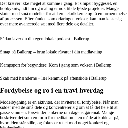
Det kræver ikke meget at komme i gang. Et simpelt byggesæt, en
hobbykniv, lidt lim og maling er nok til de første projekter. Mange
starter med små modeller for at lære teknikkerne og få en fornemmelse
af processen. Efterhånden som erfaringen vokser, kan man kaste sig
over mere avancerede sæt med flere dele og detaljer.
Sådan laver du din egen lokale podcast i Ballerup
Smag på Ballerup – brug lokale råvarer i din madlavning
Kampsport for begyndere: Kom i gang som voksen i Ballerup
Skab med hænderne – lær keramik på aftenskole i Ballerup
Fordybelse og ro i en travl hverdag
Modelbygning er en aktivitet, der inviterer til fordybelse. Når man
sidder med de små dele og koncentrerer sig om at få det hele til at
passe sammen, forsvinder tankerne om dagens gøremål. Mange
beskriver det som en form for meditation – en måde at koble af på,
hvor tiden står stille, og fokus er rettet mod noget konkret og
håndgribeligt.