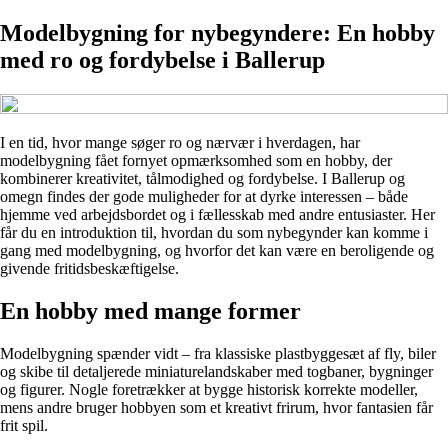
Modelbygning for nybegyndere: En hobby
med ro og fordybelse i Ballerup
I en tid, hvor mange søger ro og nærvær i hverdagen, har
modelbygning fået fornyet opmærksomhed som en hobby, der
kombinerer kreativitet, tålmodighed og fordybelse. I Ballerup og
omegn findes der gode muligheder for at dyrke interessen – både
hjemme ved arbejdsbordet og i fællesskab med andre entusiaster. Her
får du en introduktion til, hvordan du som nybegynder kan komme i
gang med modelbygning, og hvorfor det kan være en beroligende og
givende fritidsbeskæftigelse.
En hobby med mange former
Modelbygning spænder vidt – fra klassiske plastbyggesæt af fly, biler
og skibe til detaljerede miniaturelandskaber med togbaner, bygninger
og figurer. Nogle foretrækker at bygge historisk korrekte modeller,
mens andre bruger hobbyen som et kreativt frirum, hvor fantasien får
frit spil.