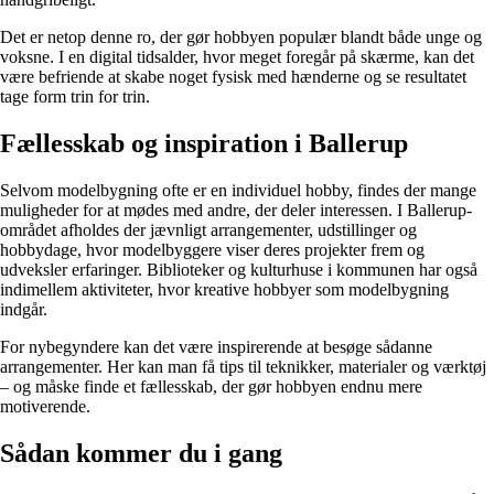
Det er netop denne ro, der gør hobbyen populær blandt både unge og
voksne. I en digital tidsalder, hvor meget foregår på skærme, kan det
være befriende at skabe noget fysisk med hænderne og se resultatet
tage form trin for trin.
Fællesskab og inspiration i Ballerup
Selvom modelbygning ofte er en individuel hobby, findes der mange
muligheder for at mødes med andre, der deler interessen. I Ballerup-
området afholdes der jævnligt arrangementer, udstillinger og
hobbydage, hvor modelbyggere viser deres projekter frem og
udveksler erfaringer. Biblioteker og kulturhuse i kommunen har også
indimellem aktiviteter, hvor kreative hobbyer som modelbygning
indgår.
For nybegyndere kan det være inspirerende at besøge sådanne
arrangementer. Her kan man få tips til teknikker, materialer og værktøj
– og måske finde et fællesskab, der gør hobbyen endnu mere
motiverende.
Sådan kommer du i gang