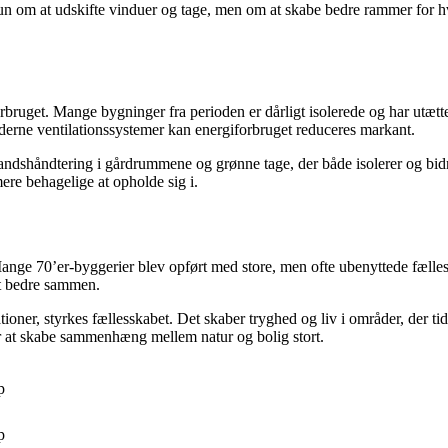
n om at udskifte vinduer og tage, men om at skabe bedre rammer for hve
orbruget. Mange bygninger fra perioden er dårligt isolerede og har utætt
moderne ventilationssystemer kan energiforbruget reduceres markant.
andshåndtering i gårdrummene og grønne tage, der både isolerer og bidrage
e behagelige at opholde sig i.
ange 70’er-byggerier blev opført med store, men ofte ubenyttede fælles
et bedre sammen.
oner, styrkes fællesskabet. Det skaber tryghed og liv i områder, der t
for at skabe sammenhæng mellem natur og bolig stort.
p
p