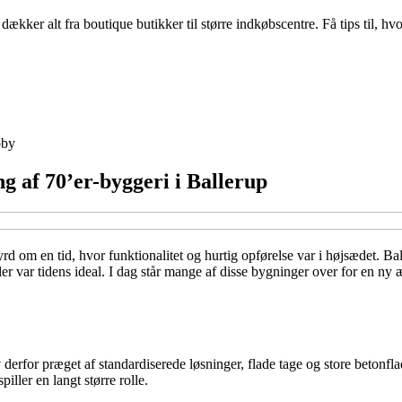
er alt fra boutique butikker til større indkøbscentre. Få tips til, hvo
by
ng af 70’er-byggeri i Ballerup
 om en tid, hvor funktionalitet og hurtig opførelse var i højsædet. Bal
er var tidens ideal. I dag står mange af disse bygninger over for en ny 
erfor præget af standardiserede løsninger, flade tage og store betonflade
iller en langt større rolle.