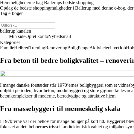
Hemmelighederne bag Ballerups bedste shopping
Opdag de bedste shoppingmuligheder i Ballerup med denne e-bog, der dækk
Tag e-bogen
ballerup kanalen
Min side
Opret konto
Nyhedsmail
Kategorier
Familie
Helbred
Træning
Renovering
Bolig
Penge
Aktiviteter
Livet
Job
Hob
Fra beton til bedre boligkvalitet – renoveri
I mange danske forstæder står 1970’ernes boligbyggeri som et vidnesbyrd
opført i perioden, hvor beton, modulbyggeri og store grønne fællesareal
betonkomplekser til moderne, bæredygtige og attraktive hjem.
Fra massebyggeri til menneskelig skala
I 1970’erne var der behov for mange boliger på kort tid. Byggeriet blev d
fokus et andet: beboernes trivsel, arkitektonisk kvalitet og miljøhensyn sp