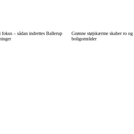
 fokus – sådan indrettes Ballerup
Grønne støjskærme skaber ro og l
inger
boligområder