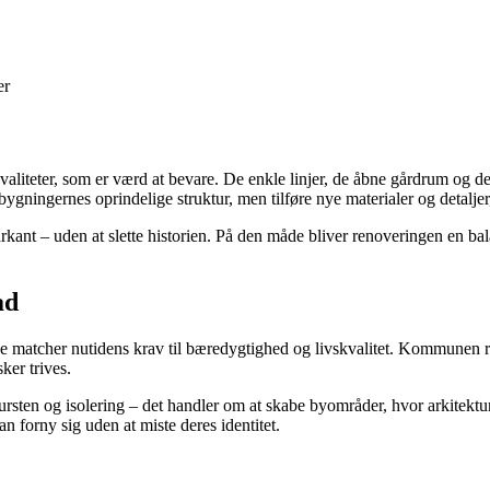
er
liteter, som er værd at bevare. De enkle linjer, de åbne gårdrum og de
ygningernes oprindelige struktur, men tilføre nye materialer og detaljer
nt – uden at slette historien. På den måde bliver renoveringen en bala
ad
å de matcher nutidens krav til bæredygtighed og livskvalitet. Kommun
ker trives.
rsten og isolering – det handler om at skabe byområder, hvor arkitektu
n forny sig uden at miste deres identitet.