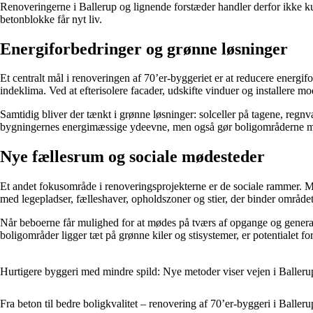
Renoveringerne i Ballerup og lignende forstæder handler derfor ikke ku
betonblokke får nyt liv.
Energiforbedringer og grønne løsninger
Et centralt mål i renoveringen af 70’er-byggeriet er at reducere energif
indeklima. Ved at efterisolere facader, udskifte vinduer og installere 
Samtidig bliver der tænkt i grønne løsninger: solceller på tagene, regnv
bygningernes energimæssige ydeevne, men også gør boligområderne mer
Nye fællesrum og sociale mødesteder
Et andet fokusområde i renoveringsprojekterne er de sociale rammer. M
med legepladser, fælleshaver, opholdszoner og stier, der binder områd
Når beboerne får mulighed for at mødes på tværs af opgange og generati
boligområder ligger tæt på grønne kiler og stisystemer, er potentialet 
Hurtigere byggeri med mindre spild: Nye metoder viser vejen i Balleru
Fra beton til bedre boligkvalitet – renovering af 70’er-byggeri i Balleru