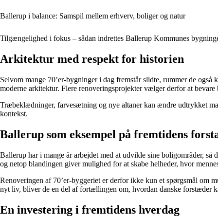
Ballerup i balance: Samspil mellem erhverv, boliger og natur
Tilgængelighed i fokus – sådan indrettes Ballerup Kommunes bygning
Arkitektur med respekt for historien
Selvom mange 70’er-bygninger i dag fremstår slidte, rummer de også kva
moderne arkitektur. Flere renoveringsprojekter vælger derfor at bevare b
Træbeklædninger, farvesætning og nye altaner kan ændre udtrykket marka
kontekst.
Ballerup som eksempel på fremtidens forst
Ballerup har i mange år arbejdet med at udvikle sine boligområder, s
og netop blandingen giver mulighed for at skabe helheder, hvor mennes
Renoveringen af 70’er-byggeriet er derfor ikke kun et spørgsmål om mu
nyt liv, bliver de en del af fortællingen om, hvordan danske forstæder ka
En investering i fremtidens hverdag