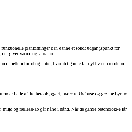
 funktionelle planløsninger kan danne et solidt udgangspunkt for
, der giver varme og variation.
nce mellem fortid og nutid, hvor det gamle får nyt liv i en moderne
en rummer både ældre betonbyggeri, nyere rækkehuse og grønne byrum,
r, miljø og fællesskab går hånd i hånd. Når de gamle betonblokke får