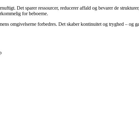
ftigt. Det sparer ressourcer, reducerer affald og bevarer de strukturer,
verkommelig for beboerne.
, mens omgivelserne forbedres. Det skaber kontinuitet og tryghed – og g
p