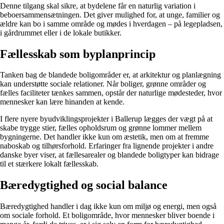
Denne tilgang skal sikre, at bydelene får en naturlig variation i
beboersammensætningen. Det giver mulighed for, at unge, familier og
ældre kan bo i samme område og mødes i hverdagen – på legepladsen,
i gårdrummet eller i de lokale butikker.
Fællesskab som byplanprincip
Tanken bag de blandede boligområder er, at arkitektur og planlægning
kan understøtte sociale relationer. Når boliger, grønne områder og
fælles faciliteter tænkes sammen, opstår der naturlige mødesteder, hvor
mennesker kan lære hinanden at kende.
I flere nyere byudviklingsprojekter i Ballerup lægges der vægt på at
skabe trygge stier, fælles opholdsrum og grønne lommer mellem
bygningerne. Det handler ikke kun om æstetik, men om at fremme
naboskab og tilhørsforhold. Erfaringer fra lignende projekter i andre
danske byer viser, at fællesarealer og blandede boligtyper kan bidrage
til et stærkere lokalt fællesskab.
Bæredygtighed og social balance
Bæredygtighed handler i dag ikke kun om miljø og energi, men også
om sociale forhold. Et boligområde, hvor mennesker bliver boende i