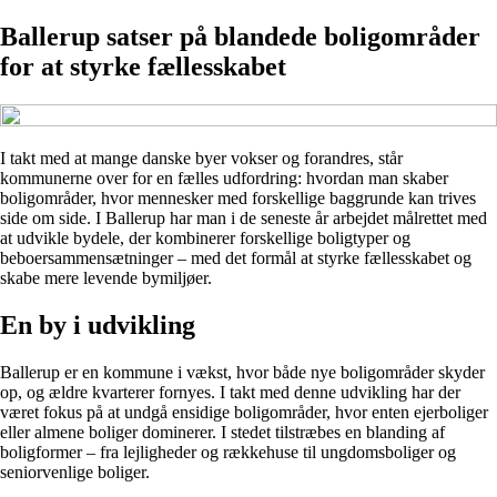
Ballerup satser på blandede boligområder
for at styrke fællesskabet
I takt med at mange danske byer vokser og forandres, står
kommunerne over for en fælles udfordring: hvordan man skaber
boligområder, hvor mennesker med forskellige baggrunde kan trives
side om side. I Ballerup har man i de seneste år arbejdet målrettet med
at udvikle bydele, der kombinerer forskellige boligtyper og
beboersammensætninger – med det formål at styrke fællesskabet og
skabe mere levende bymiljøer.
En by i udvikling
Ballerup er en kommune i vækst, hvor både nye boligområder skyder
op, og ældre kvarterer fornyes. I takt med denne udvikling har der
været fokus på at undgå ensidige boligområder, hvor enten ejerboliger
eller almene boliger dominerer. I stedet tilstræbes en blanding af
boligformer – fra lejligheder og rækkehuse til ungdomsboliger og
seniorvenlige boliger.