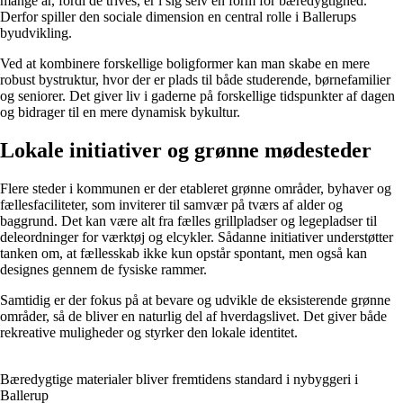
mange år, fordi de trives, er i sig selv en form for bæredygtighed.
Derfor spiller den sociale dimension en central rolle i Ballerups
byudvikling.
Ved at kombinere forskellige boligformer kan man skabe en mere
robust bystruktur, hvor der er plads til både studerende, børnefamilier
og seniorer. Det giver liv i gaderne på forskellige tidspunkter af dagen
og bidrager til en mere dynamisk bykultur.
Lokale initiativer og grønne mødesteder
Flere steder i kommunen er der etableret grønne områder, byhaver og
fællesfaciliteter, som inviterer til samvær på tværs af alder og
baggrund. Det kan være alt fra fælles grillpladser og legepladser til
deleordninger for værktøj og elcykler. Sådanne initiativer understøtter
tanken om, at fællesskab ikke kun opstår spontant, men også kan
designes gennem de fysiske rammer.
Samtidig er der fokus på at bevare og udvikle de eksisterende grønne
områder, så de bliver en naturlig del af hverdagslivet. Det giver både
rekreative muligheder og styrker den lokale identitet.
Bæredygtige materialer bliver fremtidens standard i nybyggeri i
Ballerup